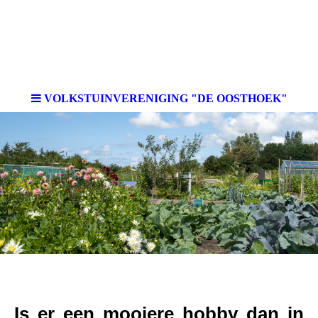
k"
VOLKSTUINVERENIGING "DE OOSTHOEK"
V-
Is er een mooiere hobby dan in