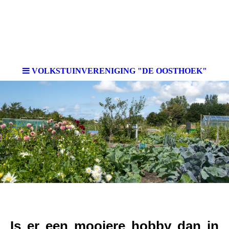
k"
VOLKSTUINVERENIGING "DE OOSTHOEK"
V-
Is er een mooiere hobby dan in